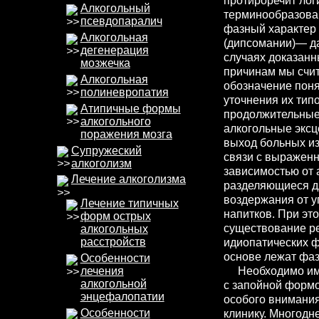
протироречит лог
Алкогольный
терминообразован
псевдопаралич
фазный характер т
Алкогольная
(дипсомании)— да
дегенерация
случаях доказанн
мозжечка
причинам мы счи
Алкогольная
обозначение поня
полиневропатия
уточнения их тип
Атипичные формы
продолжительные
алкогольного
алкогольные эксц
поражения мозга
выход больных из
Супружеский
связи с выражен
алкоголизм
зависимостью от 
Лечение алкоголизма
разделяющиеся д
воздержания от у
Лечение типичных
напитков. При эт
форм острых
существование ре
алкогольных
расстройств
идиопатических ф
основе лежат фа
Особенности
Необходимо имет
лечения
алкогольной
с запойной форм
энцефалопатии
особого внимания
Особенности
клинику. Многодн