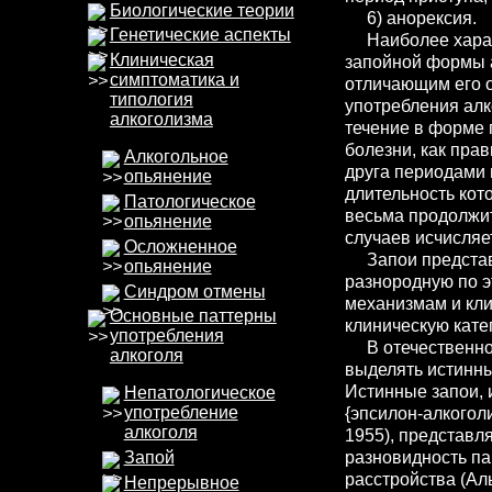
Биологические теории
6) анорексия.
Генетические аспекты
Наиболее харак
Клиническая
запойной формы 
симптоматика и
отличающим его о
типология
употребления алк
алкоголизма
течение в форме 
болезни, как прав
Алкогольное
друга периодами 
опьянение
длительность кот
Патологическое
весьма продолжит
опьянение
случаев исчисляе
Осложненное
Запои представ
опьянение
разнородную по э
Синдром отмены
механизмам и кл
Основные паттерны
клиническую кате
употребления
В отечественной
алкоголя
выделять истинны
Истинные запои, 
Непатологическое
употребление
{эпсилон-алкоголиз
алкоголя
1955), представл
разновидность па
Запой
расстройства (Аль
Непрерывное