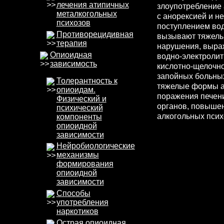
лечения атипичных
злоупотребление 
металкогольных
с анорексией и н
психозов
поступлением вод
Противорецидивная
вызывают тяжелы
терапия
нарушения, выра
Опиоидная
водно-электролит
зависимость
кислотно-щелочно
запойных больны
Толерантность к
тяжелые формы а
опиоидам.
поражения печени
Физический и
органов, повышен
психический
алкогольных псих
компоненты
опиоидной
зависимости
Нейробиолоrические
механизмы
формирования
опиоидной
зависимости
Способы
употребления
наркотиков
Острая опиоидная