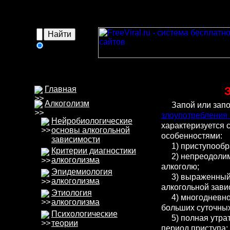
в
интернете
Главная
Алкоголизм
Запой или запо
злоупотребления
Нейробиологические
характеризуется
основы алкогольной
особенностями:
зависимости
1) приступообра
Критерии диагностики
2) непреодолим
алкоголизма
алкоголю;
Эпидемиология
3) выраженный 
алкоголизма
алкогольной зави
Этиология
4) многодневно
алкоголизма
больших суточных
Психологические
5) полная утрат
теории
период приступа;