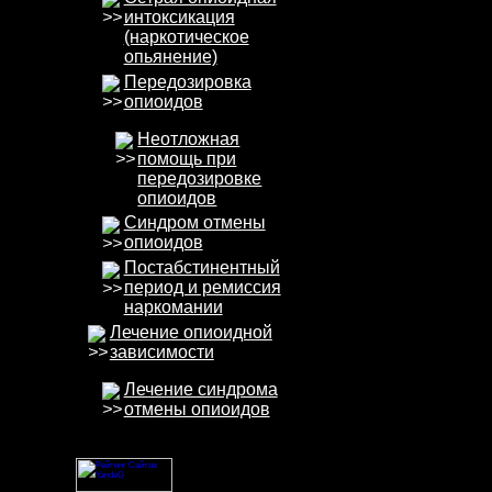
интоксикация
(наркотическое
опьянение)
Передозировка
опиоидов
Неотложная
помощь при
передозировке
опиоидов
Синдром отмены
опиоидов
Постабстинентный
период и ремиссия
наркомании
Лечение опиоидной
зависимости
Лечение синдрома
отмены опиоидов