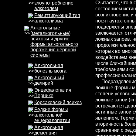
Считается, что в 
злоупотребление
алкоголем
состоянием истин
возникновение и 
Ремиттирующий тип
алкоголизма
носят аутохтонны
подвержены внеш
Алкогольные
заключается отли
(металкогольные)
психозы и другие
ложных запоев, н
формы алкогольного
продолжительнос
поражения нервной
которых во мног
системы
воздействием вне
числе ближайшим
Алкогольная
требованиями со
болезнь мозга
профессионально
Алкогольный
Подразделение з
делирий
ложные формы мы
Энцефалопатия
степени условным.
Вернике
ложные запои («п
Корсаковский психоз
встречаются довол
Редкие формы
истинные запои с
алкогольной
явлением. Терми
энцефалопатии
вторичность боле
Алкогольная
сравнении с редк
деменция