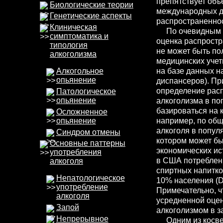
препятствует объ
Биологические теории
международных д
Генетические аспекты
распространеннос
Клиническая
По очевидным п
симптоматика и
оценка распростр
типология
не может быть по
алкоголизма
медицинских учет
на базе данных н
Алкогольное
опьянение
диспансеров). Пр
определение рас
Патологическое
опьянение
алкоголизма в по
базироваться на 
Осложненное
опьянение
например, по об
алкоголя в попул
Синдром отмены
котором может бы
Основные паттерны
экономических ис
употребления
в США потреблен
алкоголя
спиртных напитко
Непатологическое
10% населения (De
употребление
Примечательно, ч
алкоголя
усредненной оцен
Запой
алкоголизмом в з
Непрерывное
Одним из косвен