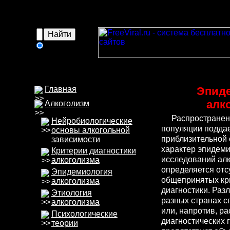
в
интернете
Главная
Эпид
алк
Алкоголизм
Распространен
Нейробиологические
популяции подда
основы алкогольной
приблизительной 
зависимости
характер эпидеми
Критерии диагностики
исследований алк
алкоголизма
определяется отс
Эпидемиология
общепринятых кр
алкоголизма
диагностики. Разл
Этиология
разных странах с
алкоголизма
или, напротив, р
Психологические
диагностических г
теории