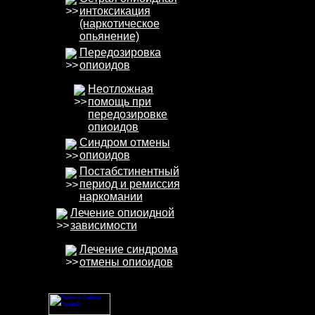
интоксикация
(наркотическое
опьянение)
Передозировка
опиоидов
Неотложная
помощь при
передозировке
опиоидов
Синдром отмены
опиоидов
Постабстинентный
период и ремиссия
наркомании
Лечение опиоидной
зависимости
Лечение синдрома
отмены опиоидов