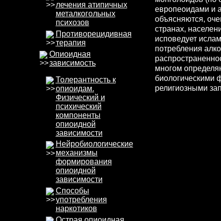
лечения атипичных
европеоидами и 
металкогольных
объясняются, оче
психозов
странах, населен
Противорецидивная
исповедует ислам
терапия
потребления алко
Опиоидная
распространеннос
зависимость
многом определяю
биологическими ф
Толерантность к
религиозными зап
опиоидам.
Физический и
психический
компоненты
опиоидной
зависимости
Нейробиолоrические
механизмы
формирования
опиоидной
зависимости
Способы
употребления
наркотиков
Острая опиоидная