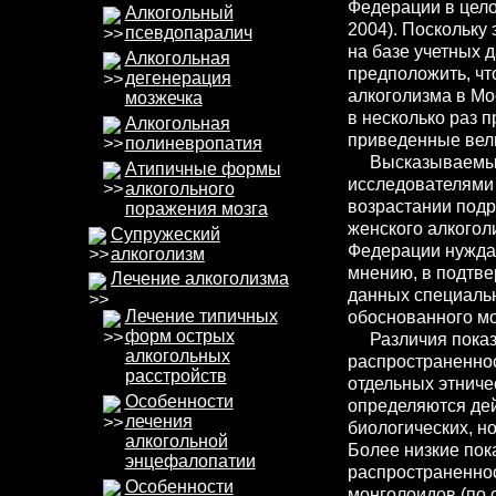
Федерации в цело
Алкогольный
2004). Поскольку
псевдопаралич
на базе учетных 
Алкогольная
предположить, чт
дегенерация
алкоголизма в Мо
мозжечка
в несколько раз 
Алкогольная
приведенные вел
полиневропатия
Высказываемые
Атипичные формы
исследователями
алкогольного
возрастании подр
поражения мозга
женского алкогол
Супружеский
Федерации нужда
алкоголизм
мнению, в подтве
Лечение алкоголизма
данных специаль
Лечение типичных
обоснованного мо
форм острых
Различия показ
алкогольных
распространеннос
расстройств
отдельных этниче
Особенности
определяются дей
лечения
биологических, но
алкогольной
Более низкие пок
энцефалопатии
распространеннос
Особенности
монголоидов (по 