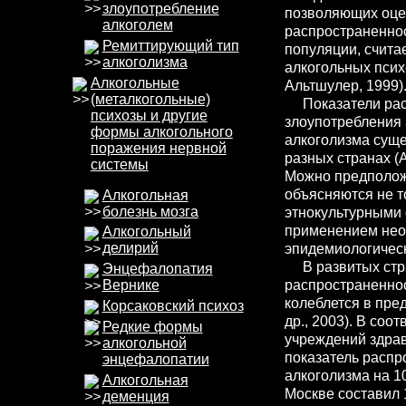
злоупотребление
позволяющих оце
алкоголем
распространеннос
Ремиттирующий тип
популяции, счита
алкоголизма
алкогольных псих
Алкогольные
Альтшулер, 1999)
(металкогольные)
Показатели рас
психозы и другие
злоупотребления 
формы алкогольного
алкоголизма суще
поражения нервной
разных странах (
системы
Можно предположи
объясняются не т
Алкогольная
болезнь мозга
этнокультурными 
применением нео
Алкогольный
делирий
эпидемиологическ
В развитых стр
Энцефалопатия
распространеннос
Вернике
колеблется в пре
Корсаковский психоз
др., 2003). В соо
Редкие формы
учреждений здрав
алкогольной
показатель распр
энцефалопатии
алкоголизма на 1
Алкогольная
Москве составил 1
деменция