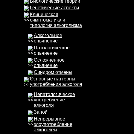
Биологические теории
Генетические аспекты
Клиническая
симптоматика и
типология алкоголизма
Алкогольное
опьянение
Патологическое
опьянение
Осложненное
опьянение
Синдром отмены
Основные паттерны
употребления алкоголя
Непатологическое
употребление
алкоголя
Запой
Непрерывное
злоупотребление
алкоголем