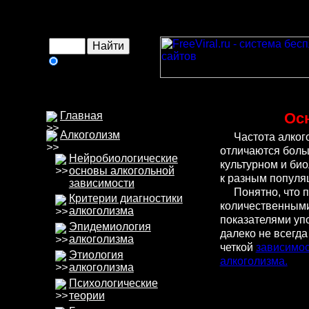
в интернете
Главная
Ос
Алкоголизм
Частота алкогол
отличаются боль
Нейробиологические
культурном и би
основы алкогольной
к разным популяц
зависимости
Понятно, что по
Критерии диагностики
количественными
алкоголизма
показателями уп
Эпидемиология
далеко не всегда
алкоголизма
четкой
зависимо
Этиология
алкоголизма.
алкоголизма
Психологические
теории