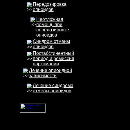
Передозировка
опиоидов
Неотложная
помощь при
передозировке
опиоидов
Синдром отмены
опиоидов
Постабстинентный
период и ремиссия
наркомании
Лечение опиоидной
зависимости
Лечение синдрома
отмены опиоидов