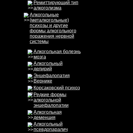
Ремиттирующий тип
алкоголизма
Алкогольные
(металкогольные)
психозы и другие
формы алкогольного
поражения нервной
системы
Алкогольная болезнь
мозга
Алкогольный
делирий
Энцефалопатия
Вернике
Корсаковский психоз
Редкие формы
алкогольной
энцефалопатии
Алкогольная
деменция
Алкогольный
псевдопаралич