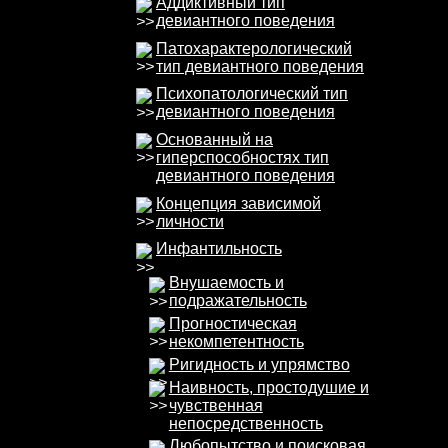
Аддиктивный тип
девиантного поведения
Патохарактерологический
тип девиантного поведения
Психопатологический тип
девиантного поведения
Основанный на
гиперспособностях тип
девиантного поведения
Концепция зависимой
личности
Инфантильность
Внушаемость и
подражательность
Прогностическая
некомпетентность
Ригидность и упрямство
Наивность, простодушие и
чувственная
непосредственность
Любопытство и поисковая