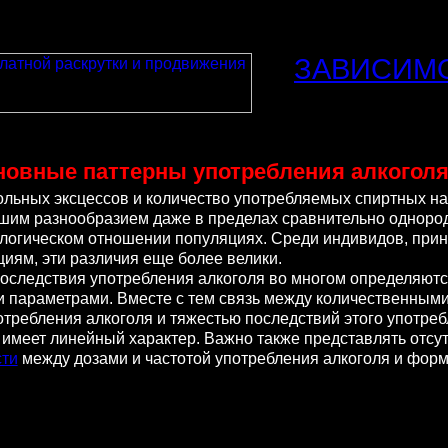
ЗАВИСИМ
новные паттерны употребления алкогол
ьных эксцессов и количество употребляемых спиртных на
шим разнообразием даже в пределах сравнительно однород
ологическом отношении популяциях. Среди индивидов, пр
иям, эти различия еще более велики.
следствия употребления алкоголя во многом определяютс
 параметрами. Вместе с тем связь между количественным
отребления алкоголя и тяжестью последствий этого употре
 имеет линейный характер. Важно также представлять отсу
сти
между дозами и частотой употребления алкоголя и фор