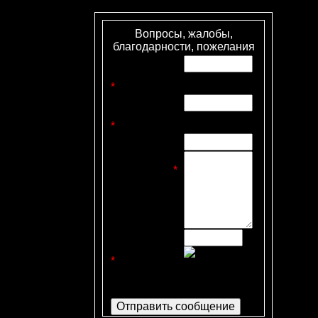
Вопросы, жалобы,
благодарности, пожелания
Имя
отправителя
*
:
E-mail
отправителя
*
:
Тема письма:
Текст
сообщения
*
:
Код
безопасности
*
: