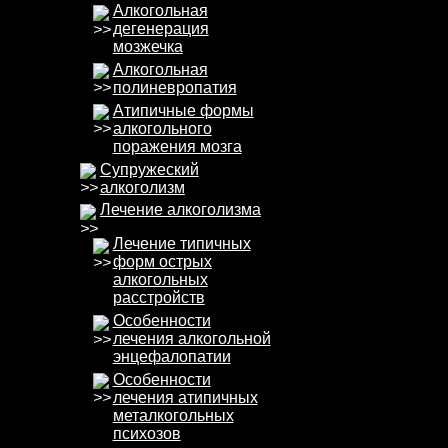
Алкогольная
дегенерация
мозжечка
Алкогольная
полиневропатия
Атипичные формы
алкогольного
поражения мозга
Супружеский
алкоголизм
Лечение алкоголизма
Лечение типичных
форм острых
алкогольных
расстройств
Особенности
лечения алкогольной
энцефалопатии
Особенности
лечения атипичных
металкогольных
психозов