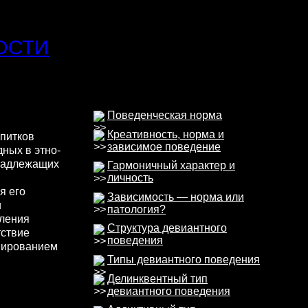
ОСТИ
я
Поведенческая норма
Креативность, норма и
питков
зависимое поведение
ных в этно­
инадлежащих
Гармоничный характер и
личность
я его
Зависимость — норма или
и
патология?
бления
Структура девиантного
тствие
поведения
мированием
Типы девиантного поведения
Делинквентный тип
девиантного поведения