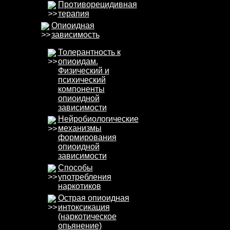
Противорецидивная
терапия
Опиоидная
зависимость
Толерантность к
опиоидам.
Физический и
психический
компоненты
опиоидной
зависимости
Нейробиолоrические
механизмы
формирования
опиоидной
зависимости
Способы
употребления
наркотиков
Острая опиоидная
интоксикация
(наркотическое
опьянение)