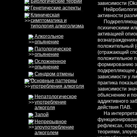
Биологические теории
зависимости (Okam
Генетические аспекты
Нейробиологич
Клиническая
активности разл
симптоматика и
Подкрепляющее 
типология алкоголизма
психическими ил
активацией опио
Алкогольное
вознаграждения» 
опьянение
положительный (
Патологическое
(отражающий спо
опьянение
положительное по
Осложненное
формированию за
опьянение
подкрепляющее де
Синдром отмены
зависимости у л
Основные паттерны
практика показы
употребления алкоголя
зависимости зна
объяснению и по
Непатологическое
аддиктивного за
употребление
действия ПАВ.
алкоголя
На интерпретаци
Запой
функционировани
Непрерывное
рефлексах, пост
злоупотребление
теориями, злоуп
алкоголем