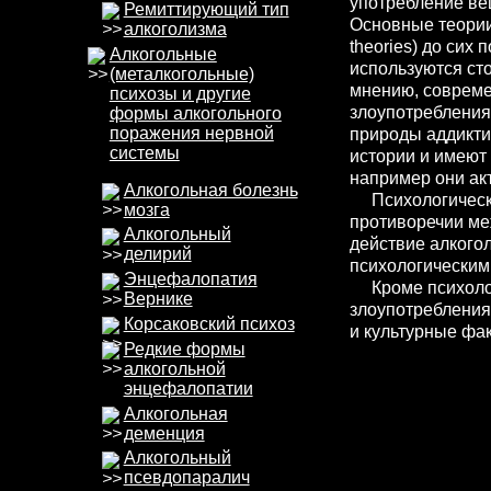
употребление ве
Ремиттирующий тип
Основные теории 
алкоголизма
theories) до сих
Алкогольные
используются ст
(металкогольные)
мнению, совреме
психозы и другие
злоупотребления
формы алкогольного
поражения нервной
природы аддикти
системы
истории и имеют
например они ак
Алкогольная болезнь
Психологические
мозга
противоречии ме
Алкогольный
действие алкогол
делирий
психологическим
Энцефалопатия
Кроме психологи
Вернике
злоупотребления
Корсаковский психоз
и культурные фа
Редкие формы
алкогольной
энцефалопатии
Алкогольная
деменция
Алкогольный
псевдопаралич