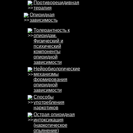
Противорецидивная
терапия
Опиоидная
зависимость
Толерантность к
опиоидам.
Физический и
психический
компоненты
опиоидной
зависимости
Нейробиолоrические
механизмы
формирования
опиоидной
зависимости
Способы
употребления
наркотиков
Острая опиоидная
интоксикация
(наркотическое
опьянение)