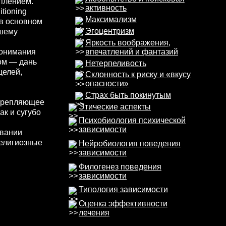
плением.
активность
tioning
Максимализм
 в основном
Эгоцентризм
ашему
Яркость воображения,
впечатлений и фантазий
понимания
ом — дань
Нетерпеливость
целей,
Склонность к риску и «вкусу
опасности»
Страх быть покинутым
дкрепляющее
Этические аспекты
ак и сугубо
Психобиология психической
зависимости
овании
религиозные
Нейробиология поведения
зависимости
Филогенез поведения
зависимости
Типология зависимости
Оценка эффективности
лечения