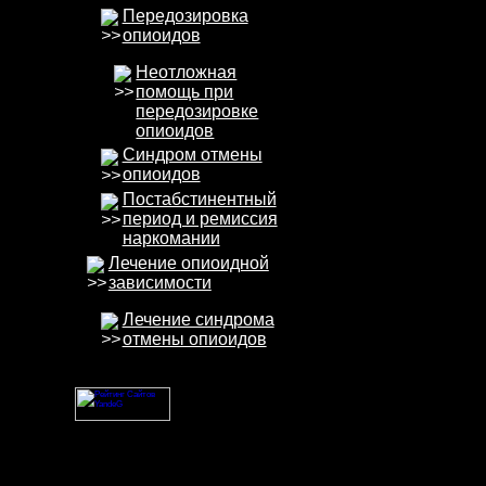
Передозировка
опиоидов
Неотложная
помощь при
передозировке
опиоидов
Синдром отмены
опиоидов
Постабстинентный
период и ремиссия
наркомании
Лечение опиоидной
зависимости
Лечение синдрома
отмены опиоидов