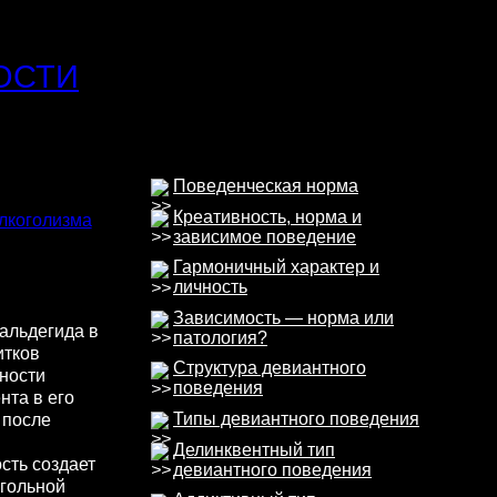
ОСТИ
Поведенческая норма
Креативность, норма и
лкоголизма
зависимое поведение
Гармоничный характер и
личность
Зависимость — норма или
альдегида в
патология?
итков
Структура девиантного
ности
поведения
нта в его
Типы девиантного поведения
 после
Делинквентный тип
сть создает
девиантного поведения
гольной