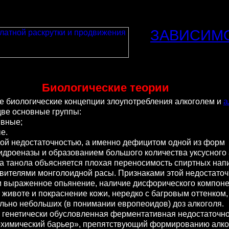
ЗАВИСИМ
Биологические теории
иологические концепции злоупотребления алкоголем и
а
две основные группы:
вные;
е.
 недостаточностью, а именно дефицитом одной из форм
идроеназы и образованием большого количества уксусного 
а танола объясняется плохая переносимость спиртных нап
вителями монголоидной расы. Признаками этой недостаточ
и выраженное опьянение, наличие дисфорического компоне
в животе и покраснение кожи, нередко с багровым оттенком,
льно небольших (в понимании европеоидов) доз алкоголя.
генетически обусловленная ферментативная недостаточно
охимический барьер», препятствующий формированию алко