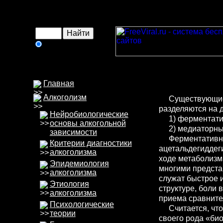
в интернете
Главная
Алкоголизм
Существующие б
разделяются на 
Нейробиологические
1) ферментати
основы алкогольной
2) медиаторны
зависимости
Ферментативной
Критерии диагностики
ацетальдегиддег
алкоголизма
ходе метаболизм
Эпидемиология
многими предста
алкоголизма
служат быстрое 
Этиология
структуре, боли 
алкоголизма
приема сравните
Психологические
Считается, что 
теории
своего рода «би