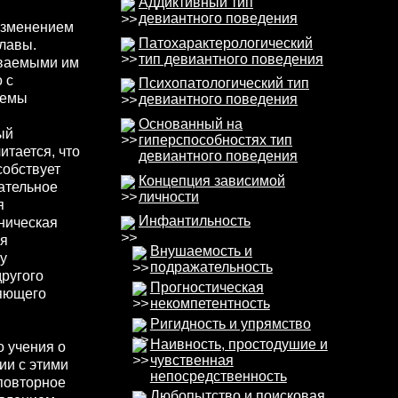
Аддиктивный тип
девиантного поведения
 изменением
Патохарактерологический
лавы.
тип девиантного поведения
ываемыми им
 с
Психопатологический тип
темы
девиантного поведения
Основанный на
ый
гиперспособностях тип
тается, что
девиантного поведения
собствует
Концепция зависимой
ательное
личности
я
Инфантильность
ническая
ия
Внушаемость и
у
подражательность
ругого
Прогностическая
ляющего
некомпетентность
Ригидность и упрямство
Наивность, простодушие и
 учения о
чувственная
ии с этими
непосредственность
 повторное
Любопытство и поисковая