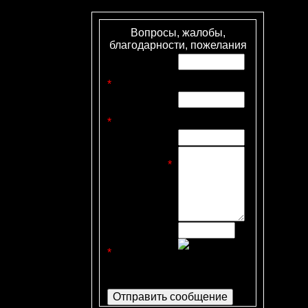
Вопросы, жалобы,
благодарности, пожелания
Имя
отправителя
*
:
E-mail
отправителя
*
:
Тема письма:
Текст
сообщения
*
:
Код
безопасности
*
: