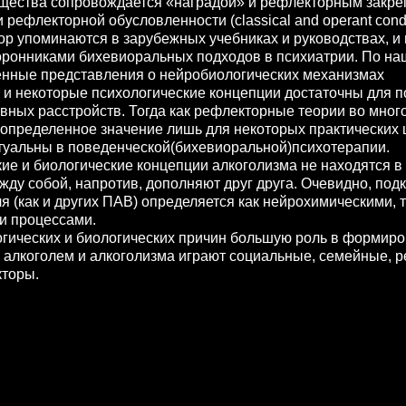
щества сопровождается «наградой» и рефлекторным закре
рефлекторной обусловленности (classical and operant condi
 пор упоминаются в зарубежных учебниках и руководствах, и
оронниками бихевиоральных подходов в психиатрии. По н
нные представления о нейробиологических механизмах
 и некоторые психологические концепции достаточны для 
вных расстройств. Тогда как рефлекторные теории во мног
 определенное значение лишь для некоторых практических 
туальны в поведенческой(бихевиоральной)психотерапии.
 и биологические концепции алкоголизма не находятся в
жду собой, напротив, дополняют друг друга. Очевидно, по
я (как и других ПАВ) определяется как нейрохимическими, т
и процессами.
ческих и биологических причин большую роль в формир
 алкоголем и алкоголизма играют социальные, семейные, 
кторы.