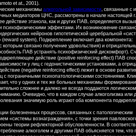
oto et at., 2001).
еские механизмы
алкогольной зависимости
, связанные с
ичных медиаторов ЦНС, рассмотрены в начале настоящей г
действие этанола, как и других ПАВ, определяется выз
и психофизическими эффектами. Их возникновение связано
идергических нейронов гипотетической церебральной «сис
(reward system), Подкрепление включает два компонента:
с которым связано получение удовольствия) и отрицательн
собность ПАВ устранять психофизический дискомфорт). Счи
дкрепляющее действие (positive reinforcing effect) ПАВ спо
висимости у лиц с гедонистическими установками, а отриц
йствие (negative reinforcing effect) лежит в основе развити
иц с пограничными психопатологическими состояниями. Кли
вает, что у одних и тех же больных механизмы формирован
чительно сложнее и далеко не всегда поддаются логическом
ниманию. Очевидно, что в каждом случае алкоголизма или д
болевания значимую роль играют оба компонента подкреп
и болезненных процессов, связанных с патологическим
ем «системы вознаграждения», с точки зрения павловского
роены теории рефлекторной обусловленности. В соответств
отребление алкоголем и другими ПАВ объясняется тем, что