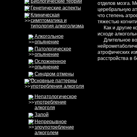
Биологические теории
отделов мозга. 
Генетические аспекты
церебральную ат
Клиническая
что степень атр
симптоматика и
тяжестью когнити
типология алкоголизма
Как и другие ко
исходе алкоголь
Алкогольное
Длительное возд
опьянение
нейрометаболиче
Патологическое
атрофических из
опьянение
расстройства в 
Осложненное
опьянение
Синдром отмены
Основные паттерны
употребления алкоголя
Непатологическое
употребление
алкоголя
Запой
Непрерывное
злоупотребление
алкоголем