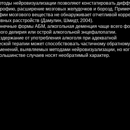
Методы нейровизуализации позволяют констатировать дифф
рофию, расширение мозговых желудочков и борозд. Примеч
офии мозгового вещества не обнаруживает отчетливой корр
вных расстройств (Дамулин, Шмидт, 2004).
нечные формы АБМ, алкогольная деменция чаще всего фо
ного делирия или острой алкогольной энцефалопатии.
ержание от употребления алкоголя при адекватной
ской терапии может способствовать частичному обратному
менений, выявляемых методами нейровизуализации, но ко
большинстве случаев носят необратимый характер.