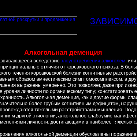
ЗАВИСИМ
Алкогольная деменция
звивающееся вследствие
злоупотребления алкоголем
, ил
 принципиальные отличия от корсаковского психоза. В бол
ского течения корсаковской болезни когнитивные расстройс
авным образом амнестическим симптомокомплексом, а дру
ушения выражены умеренно. Это позволяет, даже при изве
 уровня личности по органическому типу; констатировать 
хранность. Алкогольная деменция, как и другие формы сла
 значительно более грубым когнитивным дефицитом, наруш
сопровождаются тяжелыми расстройствами мышления. Подо
яниям другой этиологии, алкогольное слабоумие манифест
енениями личности, достигающими в наиболее тяжелых с
.
оявления алкогольной деменции обусловлены поражение