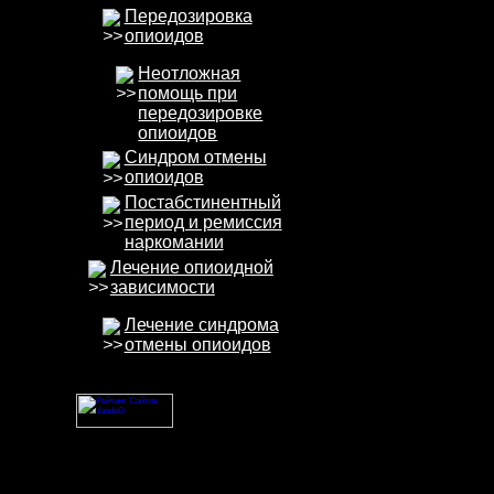
Передозировка
опиоидов
Неотложная
помощь при
передозировке
опиоидов
Синдром отмены
опиоидов
Постабстинентный
период и ремиссия
наркомании
Лечение опиоидной
зависимости
Лечение синдрома
отмены опиоидов