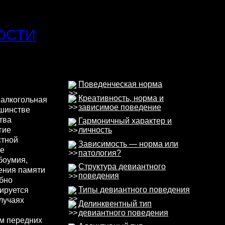
ОСТИ
Поведенческая норма
Креативность, норма и
и алкогольная
зависимое поведение
ьшинстве
тва
Гармоничный характер и
гие
личность
стной
Зависимость — норма или
ее
патология?
боумия,
Структура девиантного
ения памяти
поведения
бно
Типы девиантного поведения
ируется
лучаях
Делинквентный тип
девиантного поведения
м передних