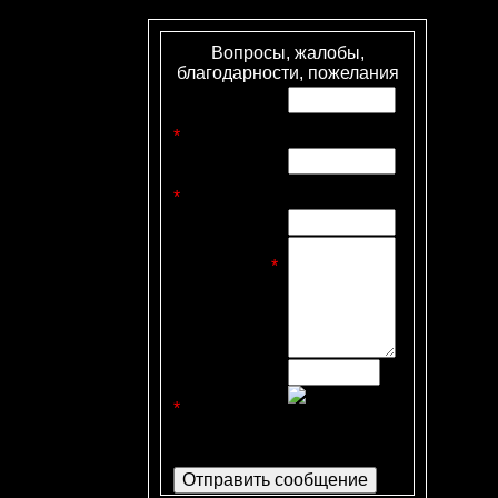
Вопросы, жалобы,
благодарности, пожелания
Имя
отправителя
*
:
E-mail
отправителя
*
:
Тема письма:
Текст
сообщения
*
:
Код
безопасности
*
: