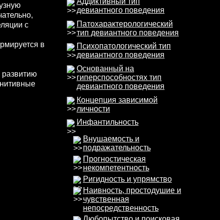
Аддиктивный тип
узную
девиантного поведения
ательно,
Патохарактерологический
еляции с
тип девиантного поведения
рмируется в
Психопатологический тип
девиантного поведения
Основанный на
 развитию
гиперспособностях тип
гнитивные
девиантного поведения
Концепция зависимой
личности
Инфантильность
Внушаемость и
подражательность
Прогностическая
некомпетентность
Ригидность и упрямство
Наивность, простодушие и
чувственная
непосредственность
Любопытство и поисковая