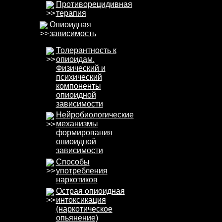
Противорецидивная
терапия
Опиоидная
зависимость
Толерантность к
опиоидам.
Физический и
психический
компоненты
опиоидной
зависимости
Нейробиолоrические
механизмы
формирования
опиоидной
зависимости
Способы
употребления
наркотиков
Острая опиоидная
интоксикация
(наркотическое
опьянение)