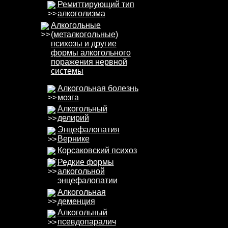
Ремиттирующий тип
алкоголизма
Алкогольные
(металкогольные)
психозы и другие
формы алкогольного
поражения нервной
системы
Алкогольная болезнь
мозга
Алкогольный
делирий
Энцефалопатия
Вернике
Корсаковский психоз
Редкие формы
алкогольной
энцефалопатии
Алкогольная
деменция
Алкогольный
псевдопаралич