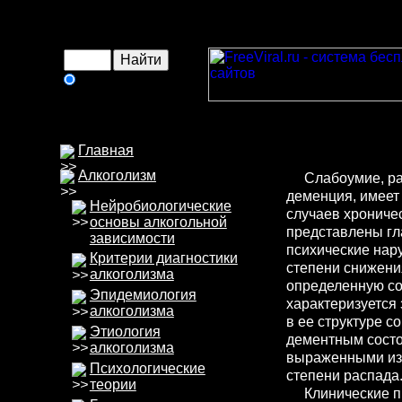
в интернете
Главная
Алкоголизм
Слабоумие, ра
деменция, имеет
Нейробиологические
случаев хрониче
основы алкогольной
представлены гл
зависимости
психические нар
Критерии диагностики
степени снижения
алкоголизма
определенную со
Эпидемиология
характеризуется
алкоголизма
в ее структуре 
Этиология
дементным состо
алкоголизма
выраженными изм
Психологические
степени распада
теории
Клинические пр